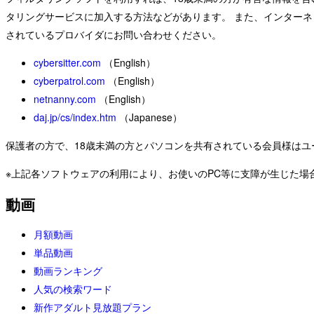
タリングサービスに加入する方法などがあります。 また、インター
されているプロバイダにお問い合わせください。
cybersitter.com
（English）
cyberpatrol.com
（English）
netnanny.com
（English）
daj.jp/cs/index.htm
（Japanese）
保護者の方で、18歳未満の方とパソコンを共有されている会員様はユ
※上記各ソフトウェアの利用により、お使いのPC等に支障が生じた場合でも
動画
月額動画
単品動画
動画ランキング
人気の検索ワード
新作アダルト見放題プラン