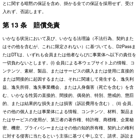
とに関する暗黙の保証を含め、掛かる全ての保証を採用せず、受け
入れず、否認します。
第 13 条 賠償免責
いかなる状況において及び、いかなる法理論（不法行為、契約また
はその他を含むが、これに限定されない）に基づいても、D2Passま
たはDTIは、いずれも会員または他者ならびに事業体へ以下の責任を
一切負わないとします。(i) 会員による本ウェブサイト上の情報、コ
ンテンツ、素材、製品、またはサービスの購入または使用に直接的
または間接的に起因するまたは、それに関連して発生する、逸失利
益、逸失所得、逸失事業機会、または人身傷害（死亡を含む）を含
む、いかなる性質の直接的、間接的、偶発的、特別、懲戒的、懲罰
的、または結果的な損失または損害（訴訟費用を含む）、(ii) 会員、
その他の個人または事業体による情報、コンテンツ、材料、製品ま
たはサービスの使用が、第三者の著作権、特許権、商標権、企業秘
密、機密、プライバシーまたはその他の知的所有権、契約上の権利
に対する侵害に当たるという主張に基づく申し立て、請求、訴訟ま