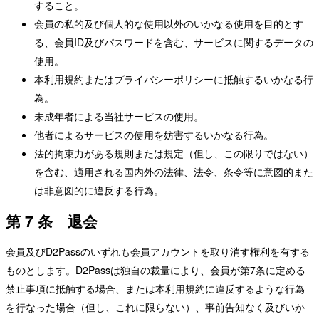
すること。
会員の私的及び個人的な使用以外のいかなる使用を目的とす
る、会員ID及びパスワードを含む、サービスに関するデータの
使用。
本利用規約またはプライバシーポリシーに抵触するいかなる行
為。
未成年者による当社サービスの使用。
他者によるサービスの使用を妨害するいかなる行為。
法的拘束力がある規則または規定（但し、この限りではない）
を含む、適用される国内外の法律、法令、条令等に意図的また
は非意図的に違反する行為。
第 7 条 退会
会員及びD2Passのいずれも会員アカウントを取り消す権利を有する
ものとします。D2Passは独自の裁量により、会員が第7条に定める
禁止事項に抵触する場合、または本利用規約に違反するような行為
を行なった場合（但し、これに限らない）、事前告知なく及びいか