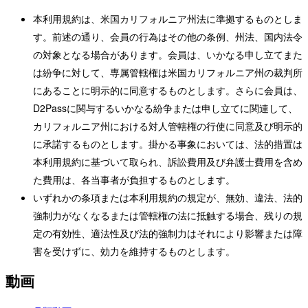
本利用規約は、米国カリフォルニア州法に準拠するものとしま
す。前述の通り、会員の行為はその他の条例、州法、国内法令
の対象となる場合があります。会員は、いかなる申し立てまた
は紛争に対して、専属管轄権は米国カリフォルニア州の裁判所
にあることに明示的に同意するものとします。さらに会員は、
D2Passに関与するいかなる紛争または申し立てに関連して、
カリフォルニア州における対人管轄権の行使に同意及び明示的
に承諾するものとします。掛かる事象においては、法的措置は
本利用規約に基づいて取られ、訴訟費用及び弁護士費用を含め
た費用は、各当事者が負担するものとします。
いずれかの条項または本利用規約の規定が、無効、違法、法的
強制力がなくなるまたは管轄権の法に抵触する場合、残りの規
定の有効性、適法性及び法的強制力はそれにより影響または障
害を受けずに、効力を維持するものとします。
動画