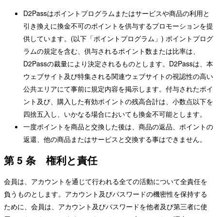
D2Passはポイントプログラムまたはサービスや商品の利用と
引き換えに換金不可のポイントを供与するプロモーションを提
供しています。(以下「ポイントプログラム」) ポイントプログ
ラムの規定を含む、供与されるポイント数または比率は、
D2Passの裁量により決定されるものとします。D2Passは、本
ウェブサイト及び特集される関連ウェブサイトの視認性の高い
公共エリアにて事前に規定内容を掲示します。付与されたポイ
ント及び、購入した有効ポイントの残高合計は、小数点以下を
四捨五入し、いかなる場合においても換金不可能とします。
一度ポイントを商品と交換した後は、商品の返品、ポイントの
返還、他の商品またはサービスと交換する事はできません。
第 5 条 権利と責任
会員は、アカウントを通じて行われる全ての活動について全責任を
負うものとします。アカウント及びパスワードの機密性を保持する
ために、会員は、アカウント及びパスワードを他者及び第三者に使