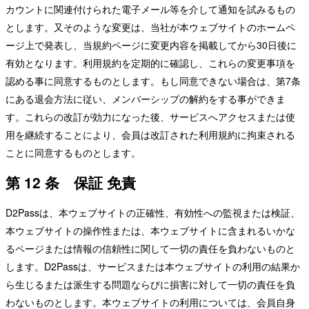
カウントに関連付けられた電子メール等を介して通知を試みるもの
とします。又そのような変更は、当社が本ウェブサイトのホームペ
ージ上で発表し、当規約ページに変更内容を掲載してから30日後に
有効となります。利用規約を定期的に確認し、これらの変更事項を
認める事に同意するものとします。もし同意できない場合は、第7条
にある退会方法に従い、メンバーシップの解約をする事ができま
す。これらの改訂が効力になった後、サービスへアクセスまたは使
用を継続することにより、会員は改訂された利用規約に拘束される
ことに同意するものとします。
第 12 条 保証 免責
D2Passは、本ウェブサイトの正確性、有効性への監視または検証、
本ウェブサイトの操作性または、本ウェブサイトに含まれるいかな
るページまたは情報の信頼性に関して一切の責任を負わないものと
します。D2Passは、サービスまたは本ウェブサイトの利用の結果か
ら生じるまたは派生する問題ならびに損害に対して一切の責任を負
わないものとします。本ウェブサイトの利用については、会員自身