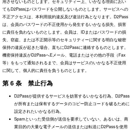
用させないものとします。セキュリティー上、いかなる理由におい
てもD2Passはパスワードを公開しないものとします。サービスへの
不正アクセスは、本利用規約違反及び違法行為となります。D2Pass
は、会員のパスワードの不正使用から発生するいかなる損失、損害
に責任を負わないものとします。会員は、IDまたはパスワードの損
失、窃盗、または不正開示等のセキュリティーに関する明白な秘密
保持の違反が起きた場合、直ちにD2Passに連絡するものとします。
機密保持違反がD2PassへEメール、電話またはその他の手段（Fax
等）をもって通知されるまで、会員はサービスのいかなる不正使用
に関して、個人的に責任を負うものとします。
第 6 条 禁止行為
D2Passが提供するサービスを妨害するいかなる行為、D2Pass
が所有または保有するデータのコピー防止コードを破るために
設定されたいかなる行為。
Spamといった受信側が送信を要求していない、あるいは、商
業目的の大量な電子メールの送信または転送にD2Passを使用