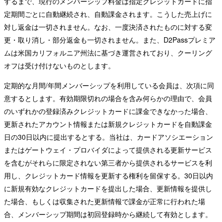
するまで、現行のメンバーシップ料金は指定クレジットカードに指
定期間ごとに自動継続され、自動課金されます。こうした売上げに
対し返金は一切されません。なお、一度決済されたものに対する変
更・取り消し・部分返金も一切されません。また、D2Passプレミア
ムは米国カリフォルニア州法に基づき運営されており、クーリング
オフは受け付けないものとします。
定期的な月間/年間メンバーシップを利用している会員は、次項に同
意するとします。有効期限切れの場合を含み何らかの理由で、会員
のいずれかの登録済みクレジットカードに課金できなかった場合、
更新されたアカウント情報または新規クレジットカードを自動課金
日の30日以内に提出するとする。当社は、カードアソシエーション
またはゲートウェイ・プロバイダによって提供される更新サービス
を含むがそれらに限定されない第三者から提供されるサービスを利
用し、クレジットカード情報を更新する権利を留保する。30日以内
に新規有効なクレジットカードを提出した場合、更新情報を提供し
た場合、もしくは収集された更新情報で課金が正常に行われた場
合、メンバーシップ期間は初回登録時から継続して有効とします。