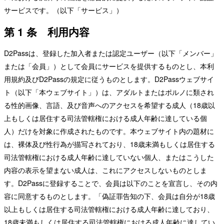
サービスです。（以下「サービス」）
第 1 条 利用内容
D2Passは、登録した加入者または認定ユーザー（以下「メンバー」
または「会員」）として会員にサービスを提供するものとし、本利
用規約及びD2Passの規定に従うものとします。D2Passウェブサイ
ト（以下「本ウェブサイト」）は、アダルトまたはポルノに類され
る性的画像、言語、及び音声へのアクセスを希望する成人（18歳以
上もしくは居住する司法管轄権における成人年齢に達している個
人）だけを対象に作成されたものです。本ウェブサイト内の題材に
は、裸体及び性行為が描写されており、18歳未満もしくは居住する
司法管轄権における成人年齢に達していない個人、またはこうした
内容の表示を望まない成人は、これにアクセスしないものとしま
す。D2Passに登録することで、会員は以下のことを宣言し、その内
容に同意するものとします。「偽証罪告知の下、会員は自分が18歳
以上もしくは居住する司法管轄権における成人年齢に達しており、
18歳未満もしくは居住する司法管轄権における成人年齢に達してい