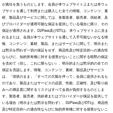
が責任を負うものとします。会員が本ウェブサイト上または本ウェ
ブサイトを通して利用または購入した全ての情報、コンテンツ、素
材、製品及びサービスに関しては、各製造者、販売者、供給者、及
びプロバイダーが適用可能な保証を提供している場合に限り、その
保証が適用されます。D2Pass及びDTIは、本ウェブサイト上に含ま
れるまたは、会員が本ウェブサイトを通して入手可能ないかなる情
報、コンテンツ、素材、製品、またはサービスに関して、明示また
は黙示を問わず一切の保証をせず、商品性及び特定目的への適合性
ならびに、知的所有権に対する侵害がないことに関する暗黙の保証
を含めて（但し、これに限らない）、明示的または黙示的の全ての
保証を否認します。情報、コンテンツ、素材、製品及びサービス
は、「現状のまま」「すべての欠陥を伴って」会員に提供されるも
のであり、製品またはサービスの品質、性能、正確性、及び取り組
みへの満足度に関するリスクはすべて会員が負担するものとしま
す。製造者、販売者、供給者またはプロバイダーが保証を提供して
いる場合（明示または黙示を問わず）、D2Pass及びDTIは、商品性
及び特定目的への適合性ならびに知的所有権に対する侵害がないこ