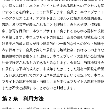
ない個人に対し、本ウェブサイトに含まれる題材へのアクセスを禁
止することを約束し、ここに宣誓します。会員は、本ウェブサイト
へのアクセスにより、アダルトまたはポルノに類される性的画像、
言語、及び音声が表示されることを理解し、自らの娯楽、情報収
集、教育を目的に、本ウェブサイトに含まれるあらゆる題材の視聴
を希望します。本ウェブサイトの閲覧は、会員の住む地域社会にお
ける平均的成人個人が持つ健康的かつ一般的な性への関心・興味を
表す行為です。会員は自らの居住する地域社会におけるこのような
性的題材の許容度をよく理解し、本ウェブサイトの題材が当該地域
社会で許容されるものであるとみなします。会員は、当該地域社会
に居住する平均的成人が、未成年またはこうした題材の閲覧を希望
しない成人に対してのアクセスを禁止するという状況下で、本ウェ
ブサイトの題材を容認・消費し、また本ウェブサイトの題材を猥褻
または不快と認識することがないと判断します。
第 2 条 利用方法
共通ネットワーク認証サービスシステムを利用するためには、