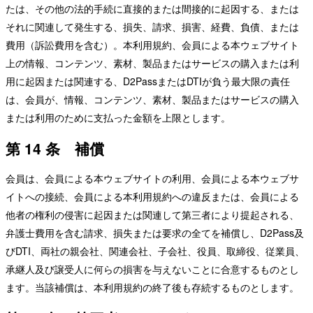
たは、その他の法的手続に直接的または間接的に起因する、または
それに関連して発生する、損失、請求、損害、経費、負債、または
費用（訴訟費用を含む）。本利用規約、会員による本ウェブサイト
上の情報、コンテンツ、素材、製品またはサービスの購入または利
用に起因または関連する、D2PassまたはDTIが負う最大限の責任
は、会員が、情報、コンテンツ、素材、製品またはサービスの購入
または利用のために支払った金額を上限とします。
第 14 条 補償
会員は、会員による本ウェブサイトの利用、会員による本ウェブサ
イトへの接続、会員による本利用規約への違反または、会員による
他者の権利の侵害に起因または関連して第三者により提起される、
弁護士費用を含む請求、損失または要求の全てを補償し、D2Pass及
びDTI、両社の親会社、関連会社、子会社、役員、取締役、従業員、
承継人及び譲受人に何らの損害を与えないことに合意するものとし
ます。当該補償は、本利用規約の終了後も存続するものとします。